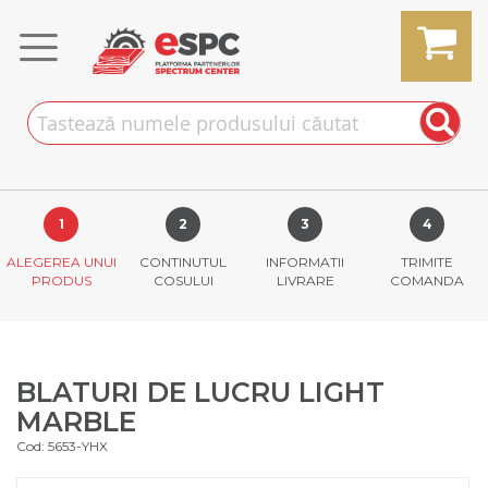
Skip
to
Content
MY CART
ALEGEREA UNUI
CONTINUTUL
INFORMATII
TRIMITE
PRODUS
COSULUI
LIVRARE
COMANDA
BLATURI DE LUCRU LIGHT
MARBLE
Cod: 5653-YHX
Skip