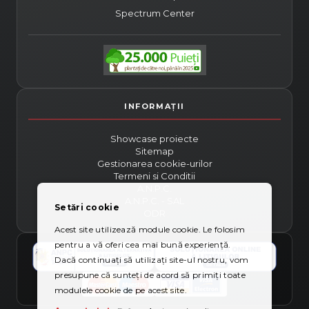
Spectrum Center
Showcase proiecte
Sitemap
Gestionarea cookie-urilor
Termeni si Conditii
A.N.P.C.
A.N.P.C. - SAL
Setări cookie
ODR
Acest site utilizează module cookie. Le folosim
pentru a vă oferi cea mai bună experiență.
Dacă continuați să utilizați site-ul nostru, vom
presupune că sunteți de acord să primiți toate
modulele cookie de pe acest site.