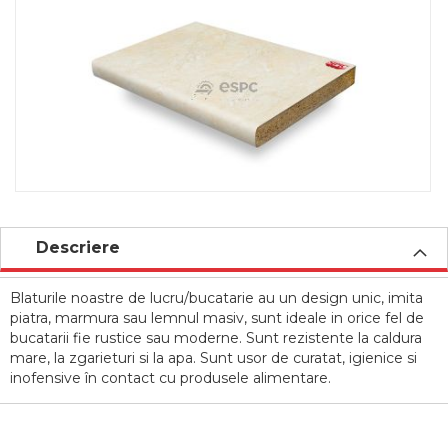
to
the
end
of
the
images
gallery
Skip
to
Descriere
the
beginning
Blaturile noastre de lucru/bucatarie au un design unic, imita
of
piatra, marmura sau lemnul masiv, sunt ideale in orice fel de
the
bucatarii fie rustice sau moderne. Sunt rezistente la caldura
images
mare, la zgarieturi si la apa. Sunt usor de curatat, igienice si
gallery
inofensive în contact cu produsele alimentare.