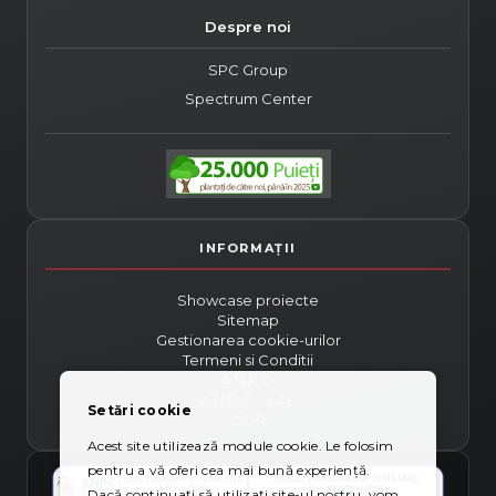
Despre noi
SPC Group
Spectrum Center
Showcase proiecte
Sitemap
Gestionarea cookie-urilor
Termeni si Conditii
A.N.P.C.
A.N.P.C. - SAL
Setări cookie
ODR
Acest site utilizează module cookie. Le folosim
pentru a vă oferi cea mai bună experiență.
Dacă continuați să utilizați site-ul nostru, vom