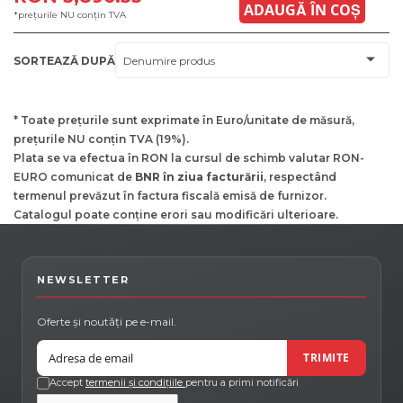
ADAUGĂ ÎN COȘ
*prețurile NU conțin TVA
SORTEAZĂ DUPĂ
* Toate prețurile sunt exprimate în Euro/unitate de măsură,
prețurile NU conțin TVA (19%).
Plata se va efectua în RON la cursul de schimb valutar RON-
EURO comunicat de
BNR în ziua facturării
, respectând
termenul prevăzut în factura fiscală emisă de furnizor.
Catalogul poate conține erori sau modificări ulterioare.
NEWSLETTER
Oferte și noutăți pe e-mail.
Email
TRIMITE
Accept
termenii și condițiile
pentru a primi notificări