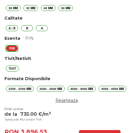
26 MM
32 MM
40 MM
50 MM
Calitate
A / B
B
A
Esenta
PIN
PIN
Tivit/Netivit
TIVIT
Formate Disponibile
2250 - 2250 MM
3000 - 3000 MM
4000 - 4000 MM
4500 - 4500 MM
Reseteaza
Preț unitar:
3
de la
735.00
€/m
*prețurile NU conțin TVA
RON 3,896.53