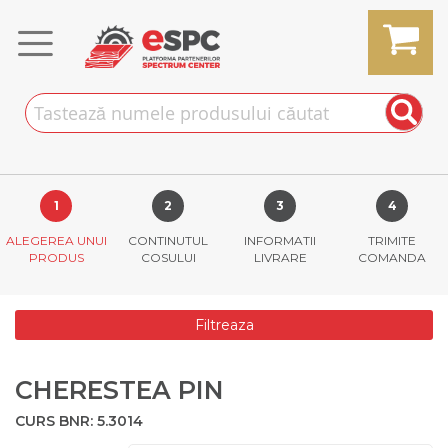
Skip
to
Content
MY CART
ALEGEREA UNUI
CONTINUTUL
INFORMATII
TRIMITE
PRODUS
COSULUI
LIVRARE
COMANDA
Filtreaza
CHERESTEA PIN
CURS BNR: 5.3014