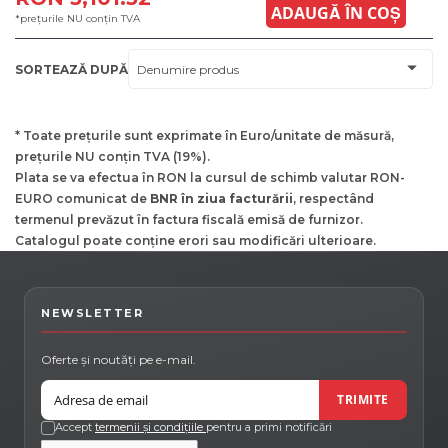
ADAUGĂ ÎN COȘ
*prețurile NU conțin TVA
SORTEAZĂ DUPĂ
* Toate prețurile sunt exprimate în Euro/unitate de măsură,
prețurile NU conțin TVA (19%).
Plata se va efectua în RON la cursul de schimb valutar RON-
EURO comunicat de
BNR în ziua facturării
, respectând
termenul prevăzut în factura fiscală emisă de furnizor.
Catalogul poate conține erori sau modificări ulterioare.
NEWSLETTER
Oferte și noutăți pe e-mail.
Email
TRIMITE
Accept
termenii și condițiile
pentru a primi notificări