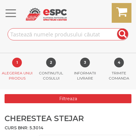
Skip
to
Content
MY CART
ALEGEREA UNUI
CONTINUTUL
INFORMATII
TRIMITE
PRODUS
COSULUI
LIVRARE
COMANDA
Filtreaza
CHERESTEA STEJAR
CURS BNR: 5.3014