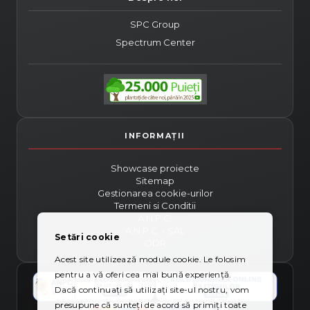
SPC Group
Spectrum Center
Showcase proiecte
Sitemap
Gestionarea cookie-urilor
Termeni si Conditii
A.N.P.C.
A.N.P.C. - SAL
Setări cookie
ODR
Acest site utilizează module cookie. Le folosim
pentru a vă oferi cea mai bună experiență.
Dacă continuați să utilizați site-ul nostru, vom
presupune că sunteți de acord să primiți toate