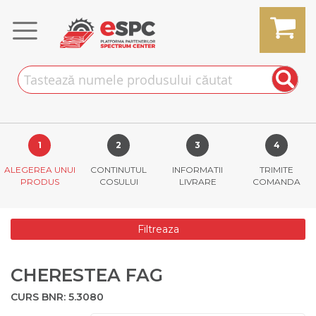
Skip
to
Content
MY CART
ALEGEREA UNUI
CONTINUTUL
INFORMATII
TRIMITE
PRODUS
COSULUI
LIVRARE
COMANDA
Filtreaza
CHERESTEA FAG
CURS BNR: 5.3080