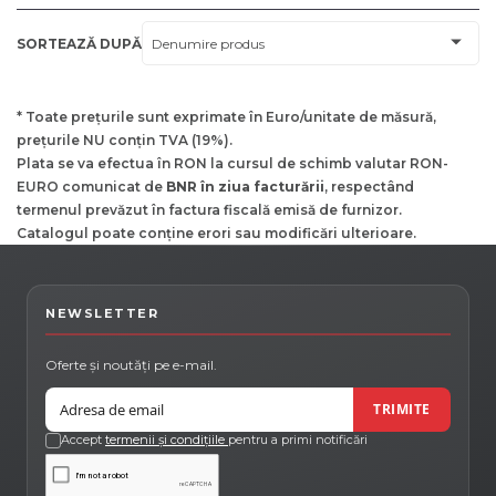
SORTEAZĂ DUPĂ
* Toate prețurile sunt exprimate în Euro/unitate de măsură,
prețurile NU conțin TVA (19%).
Plata se va efectua în RON la cursul de schimb valutar RON-
EURO comunicat de
BNR în ziua facturării
, respectând
termenul prevăzut în factura fiscală emisă de furnizor.
Catalogul poate conține erori sau modificări ulterioare.
NEWSLETTER
Oferte și noutăți pe e-mail.
Email
TRIMITE
Accept
termenii și condițiile
pentru a primi notificări