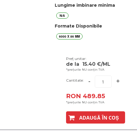
Lungime imbinare minima
N/A
Formate Disponibile
6000 X 86 MM
Preț unitar:
de la
15.40
€/ML
*prețurile NU conțin TVA
-
+
Cantitate:
RON 489.85
*prețurile NU conțin TVA
ADAUGĂ ÎN COȘ