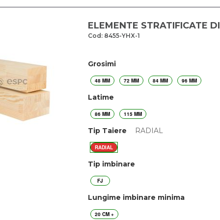
ELEMENTE STRATIFICATE DI
Cod: 8455-YHX-1
Grosimi
48 MM
72 MM
84 MM
96 MM
Latime
86 MM
115 MM
Tip Taiere
RADIAL
RADIAL
Tip imbinare
FJ
Lungime imbinare minima
20 CM +