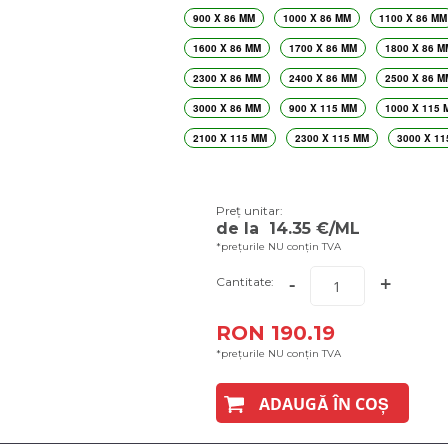
900 X 86 MM
1000 X 86 MM
1100 X 86 MM
1600 X 86 MM
1700 X 86 MM
1800 X 86 M
2300 X 86 MM
2400 X 86 MM
2500 X 86 M
3000 X 86 MM
900 X 115 MM
1000 X 115 
2100 X 115 MM
2300 X 115 MM
3000 X 11
Preț unitar:
de la
14.35
€/ML
*prețurile NU conțin TVA
-
+
Cantitate:
RON 190.19
*prețurile NU conțin TVA
ADAUGĂ ÎN COȘ