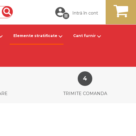
Intră în cont
Căutare
MY CART
Elemente stratificate
Cant furnir
ARE
TRIMITE COMANDA