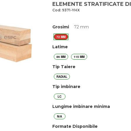
ELEMENTE STRATIFICATE D
Cod: 9371-YHX
Grosimi
72 mm
72 MM
Latime
86 MM
115 MM
Tip Taiere
RADIAL
Tip imbinare
LC
Lungime imbinare minima
N/A
Formate Disponibile