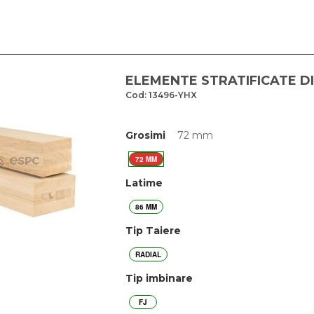
ELEMENTE STRATIFICATE DI
Cod: 13496-YHX
Grosimi
72 mm
72 MM
Latime
86 MM
Tip Taiere
RADIAL
Tip imbinare
FJ