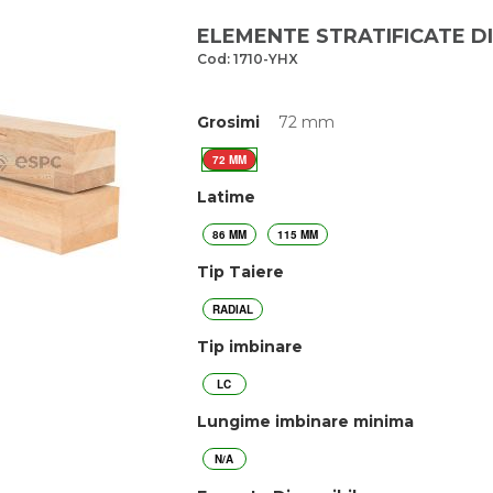
ELEMENTE STRATIFICATE D
Cod: 1710-YHX
Grosimi
72 mm
72 MM
Latime
86 MM
115 MM
Tip Taiere
RADIAL
Tip imbinare
LC
Lungime imbinare minima
N/A