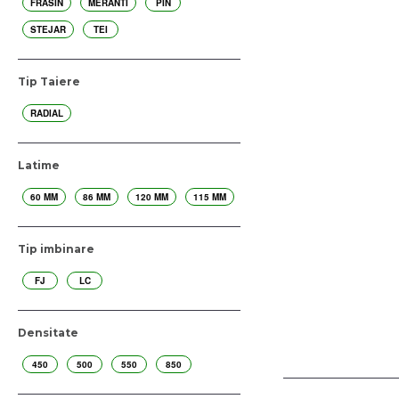
FRASIN
MERANTI
PIN
STEJAR
TEI
Tip Taiere
RADIAL
Latime
60 MM
86 MM
120 MM
115 MM
Tip imbinare
FJ
LC
Densitate
450
500
550
850