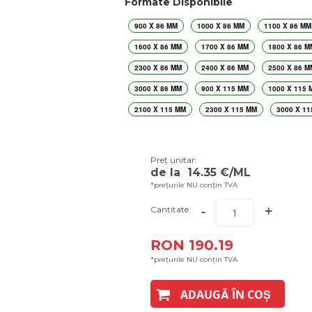
Formate Disponibile
900 X 86 MM
1000 X 86 MM
1100 X 86 MM
1600 X 86 MM
1700 X 86 MM
1800 X 86 M
2300 X 86 MM
2400 X 86 MM
2500 X 86 M
3000 X 86 MM
900 X 115 MM
1000 X 115 
2100 X 115 MM
2300 X 115 MM
3000 X 11
Preț unitar:
de la
14.35
€/ML
*prețurile NU conțin TVA
-
+
Cantitate:
RON 190.19
*prețurile NU conțin TVA
ADAUGĂ ÎN COȘ