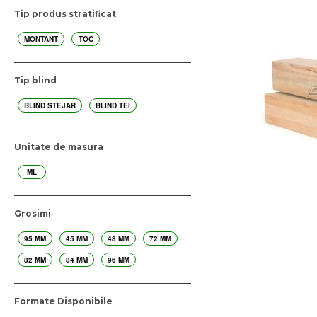
Tip produs stratificat
MONTANT
TOC
Tip blind
BLIND STEJAR
BLIND TEI
Unitate de masura
ML
Grosimi
95 MM
45 MM
48 MM
72 MM
82 MM
84 MM
96 MM
Formate Disponibile