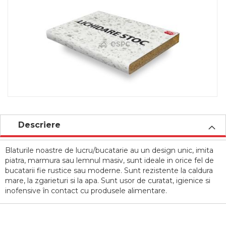
to
the
end
of
the
images
gallery
Skip
to
Descriere
the
beginning
Blaturile noastre de lucru/bucatarie au un design unic, imita
of
piatra, marmura sau lemnul masiv, sunt ideale in orice fel de
the
bucatarii fie rustice sau moderne. Sunt rezistente la caldura
images
mare, la zgarieturi si la apa. Sunt usor de curatat, igienice si
gallery
inofensive în contact cu produsele alimentare.