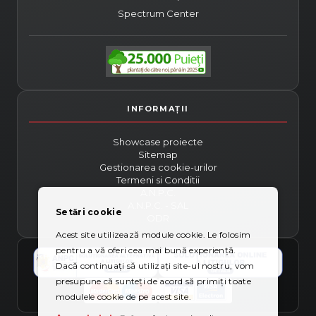
Spectrum Center
Showcase proiecte
Sitemap
Gestionarea cookie-urilor
Termeni si Conditii
A.N.P.C.
A.N.P.C. - SAL
Setări cookie
ODR
Acest site utilizează module cookie. Le folosim
pentru a vă oferi cea mai bună experiență.
Dacă continuați să utilizați site-ul nostru, vom
presupune că sunteți de acord să primiți toate
modulele cookie de pe acest site.