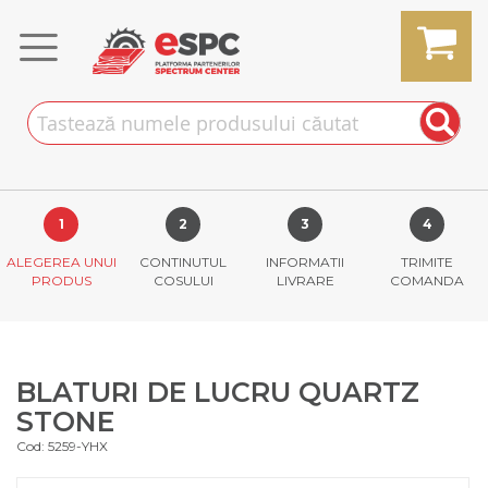
Skip
to
Content
MY CART
ALEGEREA UNUI
CONTINUTUL
INFORMATII
TRIMITE
PRODUS
COSULUI
LIVRARE
COMANDA
BLATURI DE LUCRU QUARTZ
STONE
Cod: 5259-YHX
Skip