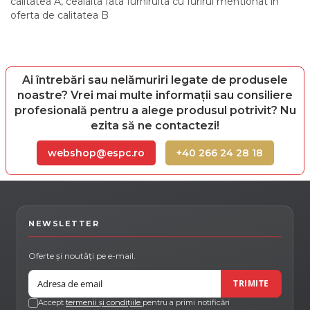
calitatea A, cealalta fata furniruita cu furirul mentionat in
oferta de calitatea B
Ai întrebări sau nelămuriri legate de produsele
noastre? Vrei mai multe informații sau consiliere
profesională pentru a alege produsul potrivit? Nu
ezita să ne contactezi!
webshop@espc.ro
+40 266 24 28 18
NEWSLETTER
Oferte și noutăți pe e-mail.
Email
TRIMITE
Accept
termenii și condițiile
pentru a primi notificări