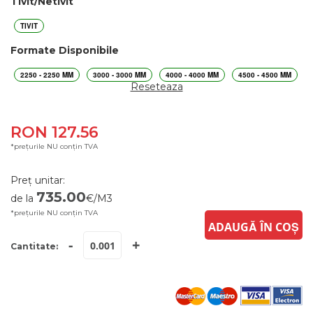
Tivit/Netivit
TIVIT
Formate Disponibile
2250 - 2250 MM
3000 - 3000 MM
4000 - 4000 MM
4500 - 4500 MM
Reseteaza
RON 127.56
*prețurile NU conțin TVA
Preț unitar:
735.00
de la
€/M3
*prețurile NU conțin TVA
ADAUGĂ ÎN COȘ
-
+
Cantitate: