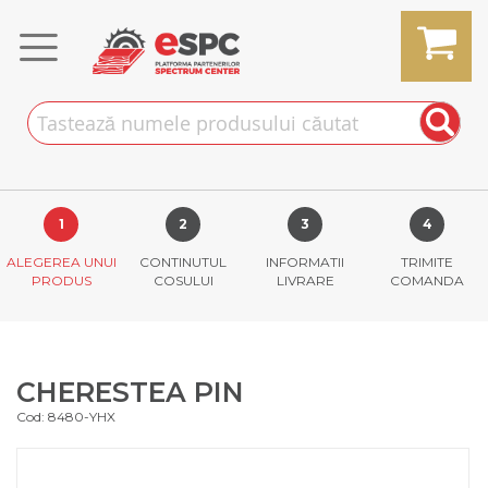
Skip
to
Content
MY CART
ALEGEREA UNUI
CONTINUTUL
INFORMATII
TRIMITE
PRODUS
COSULUI
LIVRARE
COMANDA
CHERESTEA PIN
Cod: 8480-YHX
Skip
to