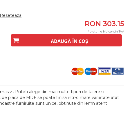
Reseteaza
RON 303.15
*prețurile NU conțin TVA
ADAUGĂ ÎN COȘ
asiv . Puteti alege din mai multe tipuri de taiere si
icat pe placa de MDF se poate finisa intr-o mare varietate atat
 noastre furniruite sunt unice, obtinute din lemn atent