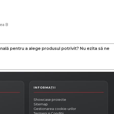
tea B
nală pentru a alege produsul potrivit? Nu ezita să ne
Showcase proiecte
Sitemap
Gestionarea cookie-urilor
Termeni si Conditii