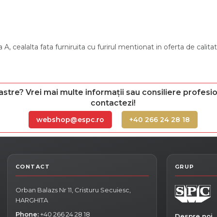
a A, cealalta fata furniruita cu furirul mentionat in oferta de calita
astre? Vrei mai multe informații sau consiliere profesio
contactezi!
webshop@espc.ro
+40 266 24 28 18
Orban Balazs Nr 11, Cristuru Secuiesc,
HARGHITA
Phone:
+40 266 24 28 18
Despre noi