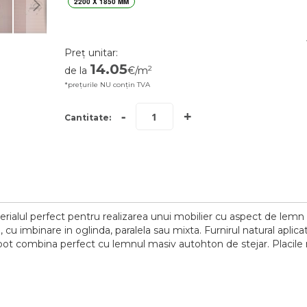
2200 X 1850 MM
Preț unitar:
14.05
2
de la
€/m
*prețurile NU conțin TVA
-
+
Cantitate:
ialul perfect pentru realizarea unui mobilier cu aspect de lemn m
la, cu imbinare in oglinda, paralela sau mixta. Furnirul natural apl
 se pot combina perfect cu lemnul masiv autohton de stejar. Placile