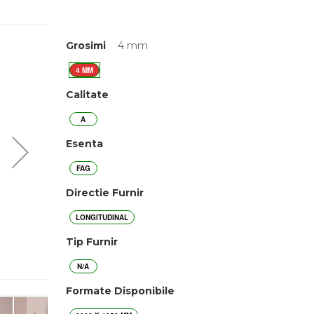
Grosimi
4 mm
4 MM
Calitate
A
Esenta
FAG
Directie Furnir
LONGITUDINAL
Tip Furnir
N/A
Formate Disponibile