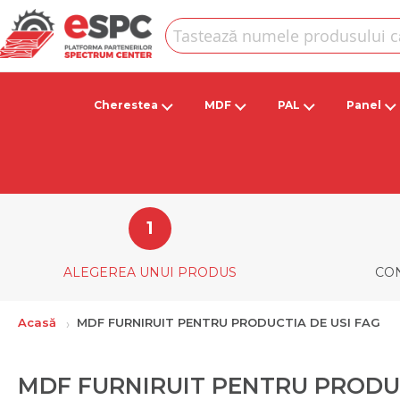
Skip
to
Content
Căutare
Cherestea
MDF
PAL
Panel
ALEGEREA UNUI PRODUS
CON
Acasă
MDF FURNIRUIT PENTRU PRODUCTIA DE USI FAG
MDF FURNIRUIT PENTRU PRODUC