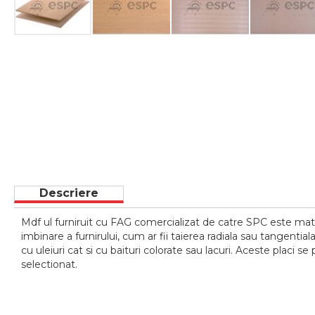
Skip
to
the
beginning
of
the
images
gallery
Descriere
Mdf ul furniruit cu FAG comercializat de catre SPC este mater
imbinare a furnirului, cum ar fii taierea radiala sau tangentia
cu uleiuri cat si cu baituri colorate sau lacuri. Aceste placi
selectionat.