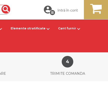
Intră în cont
Căutare
MY CART
Elemente stratificate
Cant furnir
ARE
TRIMITE COMANDA