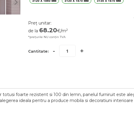
3120 X 1860 MM
3120 X 1870 MM
3130 X 1870 MM
Preț unitar:
68.20
2
de la
€/m
*prețurile NU conțin TVA
-
+
Cantitate:
totusi foarte rezistent si 100 din lemn, panelul furniruit este aleg
egerea ideala pentru a produce mobila si decoratiuni interioare e