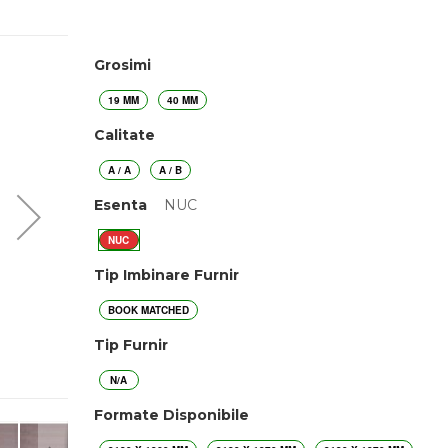
Grosimi
19 MM
40 MM
Calitate
A / A
A / B
Esenta
NUC
NUC
Tip Imbinare Furnir
BOOK MATCHED
Tip Furnir
N/A
Formate Disponibile