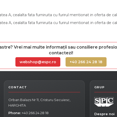
tatea A, cealalta fata furniruita cu furirul mentionat in oferta de ca
tatea A, cealalta fata furniruita cu furirul mentionat in oferta de ca
astre? Vrei mai multe informații sau consiliere profesio
contactezi!
webshop@espc.ro
+40 266 24 28 18
Orban Balazs Nr 11, Cristuru Secuiesc,
HARGHITA
Phone:
+40 266 24 28 18
Despre noi