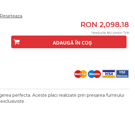
Reseteaza
RON 2,098.18
*prețurile NU conțin TVA
ADAUGĂ ÎN COȘ
erea perfecta. Aceste placi realizate prin presarea furnirului
xclusiviste .