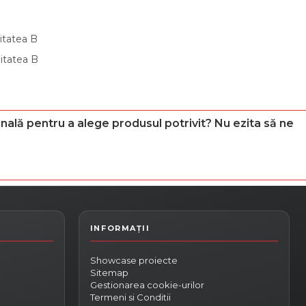
litatea B
litatea B
nală pentru a alege produsul potrivit? Nu ezita să ne
Showcase proiecte
Sitemap
Gestionarea cookie-urilor
Termeni si Conditii