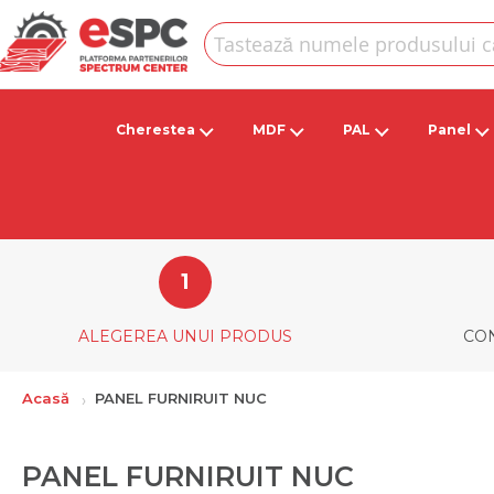
Skip
to
Content
Căutare
Cherestea
MDF
PAL
Panel
ALEGEREA UNUI PRODUS
CON
Acasă
PANEL FURNIRUIT NUC
PANEL FURNIRUIT NUC