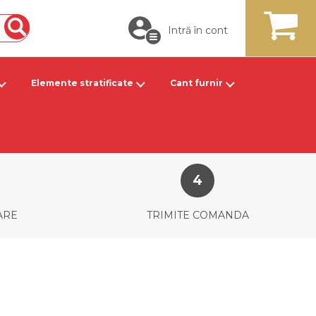
Intră în cont
Căutare
MY CART
Elemente stratificate
Cant furnir
ARE
TRIMITE COMANDA