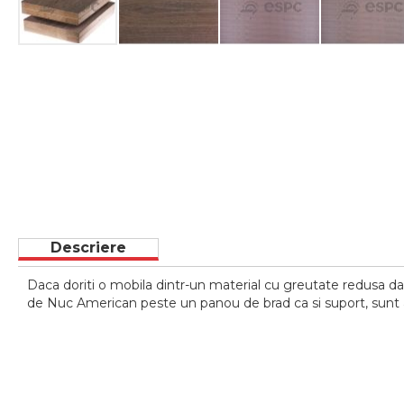
Skip
to
the
beginning
of
the
images
gallery
Descriere
Daca doriti o mobila dintr-un material cu greutate redusa dar 
de Nuc American peste un panou de brad ca si suport, sunt al