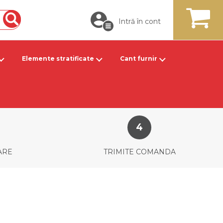
Intră în cont
Căutare
MY CART
Elemente stratificate
Cant furnir
ARE
TRIMITE COMANDA