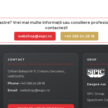
astre? Vrei mai multe informații sau consiliere profesio
contactezi!
webshop@espc.ro
+40 266 24 28 18
Orban Balazs Nr 11, Cristuru Secuiesc,
HARGHITA
Phone:
+40 266 24 28 18
Despre noi
Email:
webshop@espc.ro
SPC Group
Spectrum Ce