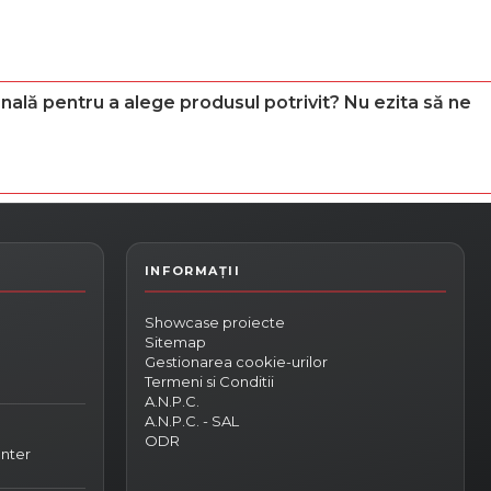
nală pentru a alege produsul potrivit? Nu ezita să ne
Showcase proiecte
Sitemap
Gestionarea cookie-urilor
Termeni si Conditii
A.N.P.C.
A.N.P.C. - SAL
ODR
nter